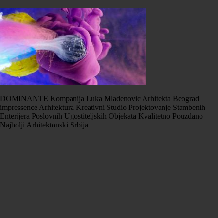
DOMINANTE Kompanija Luka Mladenovic Arhitekta Beograd
impressence Arhitektura Kreativni Studio Projektovanje Stambenih
Enterijera Poslovnih Ugostiteljskih Objekata Kvalitetno Pouzdano
Najbolji Arhitektonski Srbija