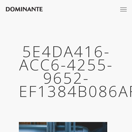
5E4DA416-
ACC6-4255-
9652-
EF1384B086A