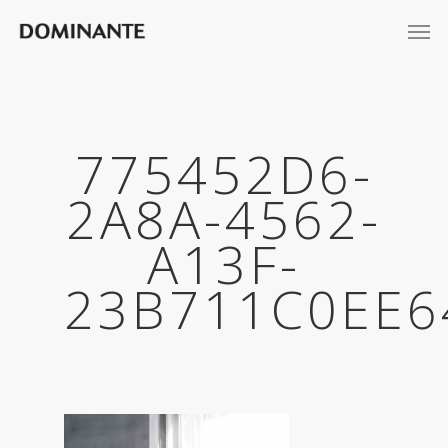
775452D6-
2A8A-4562-
A13F-
23B711C0EE6