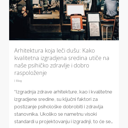
Arhitektura koja leči dušu: Kako
kvalitetna izgradjena sredina utiče na
naše psihičko zdravlje i dobro
raspoloženje
|
Blog
“Izgradnja zdrave arhitekture, kao i kvalitetne
izgradjene sredine, su ključni faktori za
postizanje psihološke dobrobiti i zdravlja
stanovnika. Ukoliko se nametnu visoki
standardi u projektovanju i izgradnji, to će se…