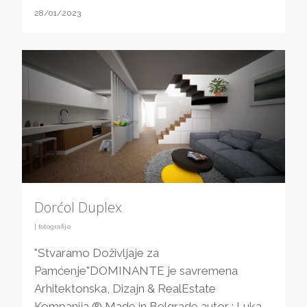
28/01/2023
Dorćol Duplex
|
fotografije
"Stvaramo Doživljaje za
Pamćenje"DOMINANTE je savremena
Arhitektonska, Dizajn & RealEstate
Kompanija ® Made in Belgrade autor : Luka