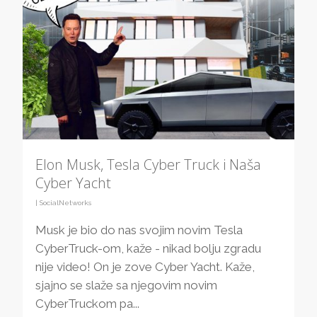
Elon Musk, Tesla Cyber Truck i Naša
Cyber Yacht
|
SocialNetworks
Musk je bio do nas svojim novim Tesla
CyberTruck-om, kaže - nikad bolju zgradu
nije video! On je zove Cyber Yacht. Kaže,
sjajno se slaže sa njegovim novim
CyberTruckom pa...