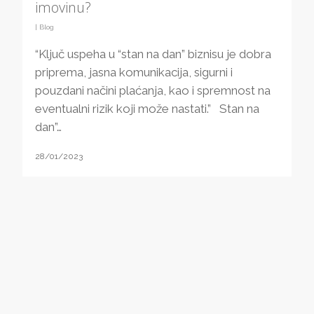
imovinu?
|
Blog
“Ključ uspeha u “stan na dan” biznisu je dobra
priprema, jasna komunikacija, sigurni i
pouzdani načini plaćanja, kao i spremnost na
eventualni rizik koji može nastati.” Stan na
dan”…
28/01/2023