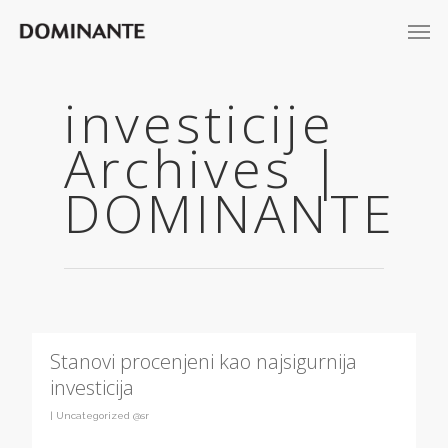
investicije
Archives |
DOMINANTE
Stanovi procenjeni kao najsigurnija
investicija
|
Uncategorized @sr