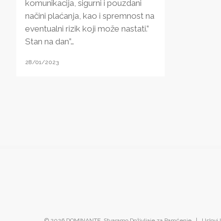
komunikacija, sigurni i pouzdani
načini plaćanja, kao i spremnost na
eventualni rizik koji može nastati.”
Stan na dan”…
28/01/2023
© 2026 DOMINANTE. Stvaramo Doživljaje za Pamćenje |
Uslovi