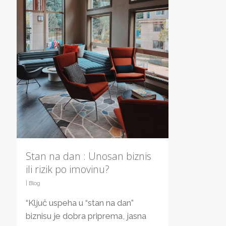
Stan na dan : Unosan biznis
ili rizik po imovinu?
|
Blog
“Ključ uspeha u “stan na dan”
biznisu je dobra priprema, jasna