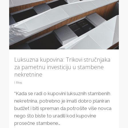
Luksuzna kupovina: Trikovi stručnjaka
za pametnu investiciju u stambene
nekretnine
|
Blog
“Kada se radi o kupovini luksuznih stambenih
nekretnina, potrebno je imati dobro planiran
budžet i biti spreman da potrošite više novca
nego što biste to uradili kod kupovine
prosečne stambene…