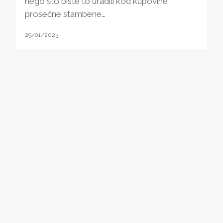
nego što biste to uradili kod kupovine
prosečne stambene…
29/01/2023