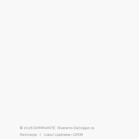
© 2026 DOMINANTE. Stvaramo Doživljaje za
Pamćenje |
Uslovi Upotrebe i GPDR