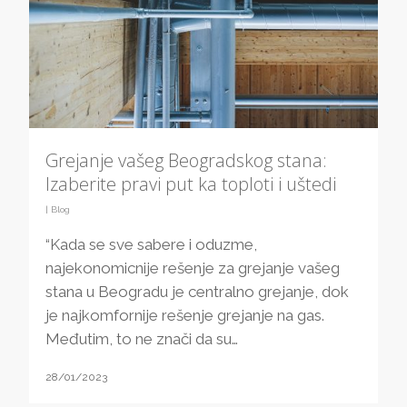
Grejanje vašeg Beogradskog stana:
Izaberite pravi put ka toploti i uštedi
|
Blog
“Kada se sve sabere i oduzme,
najekonomicnije rešenje za grejanje vašeg
stana u Beogradu je centralno grejanje, dok
je najkomfornije rešenje grejanje na gas.
Međutim, to ne znači da su…
28/01/2023