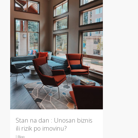
Stan na dan : Unosan biznis
ili rizik po imovinu?
|
Blog