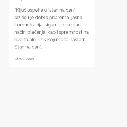
“Ključ uspeha u “stan na dan”
biznisu je dobra priprema, jasna
komunikacija, sigurni i pouzdani
načini plaćanja, kao i spremnost na
eventualni rizik koji može nastati.”
Stan na dan”…
28/01/2023