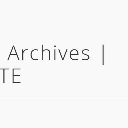
 Archives |
TE