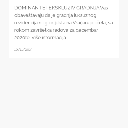
DOMINANTE i EKSKLUZIV GRADNJA Vas
obaveštavaju da je gradnja luksuznog
rezidencijalnog objekta na Vračaru počela, sa
rokom završetka radova za decembar
2020te. Više informacija
10/11/2019