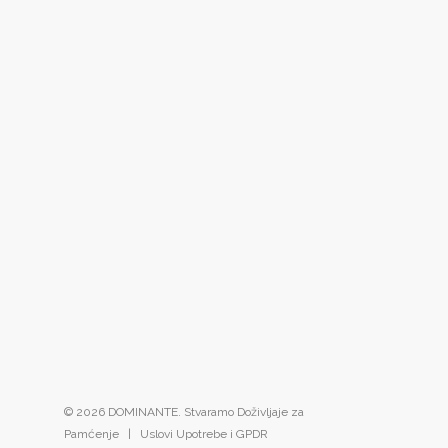
© 2026 DOMINANTE. Stvaramo Doživljaje za
Pamćenje |
Uslovi Upotrebe i GPDR