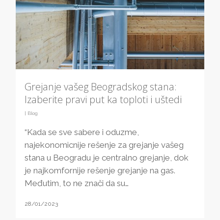
Grejanje vašeg Beogradskog stana:
Izaberite pravi put ka toploti i uštedi
|
Blog
“Kada se sve sabere i oduzme,
najekonomicnije rešenje za grejanje vašeg
stana u Beogradu je centralno grejanje, dok
je najkomfornije rešenje grejanje na gas.
Međutim, to ne znači da su…
28/01/2023