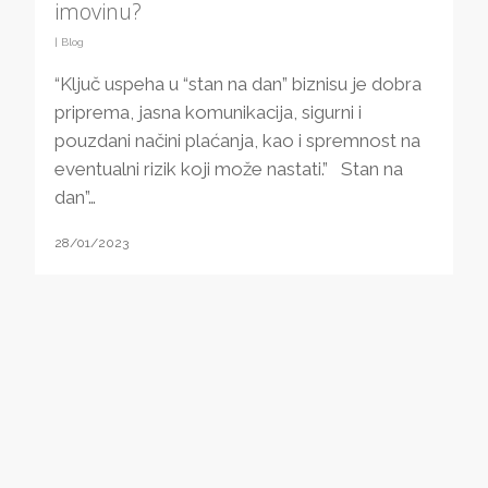
imovinu?
|
Blog
“Ključ uspeha u “stan na dan” biznisu je dobra
priprema, jasna komunikacija, sigurni i
pouzdani načini plaćanja, kao i spremnost na
eventualni rizik koji može nastati.” Stan na
dan”…
28/01/2023