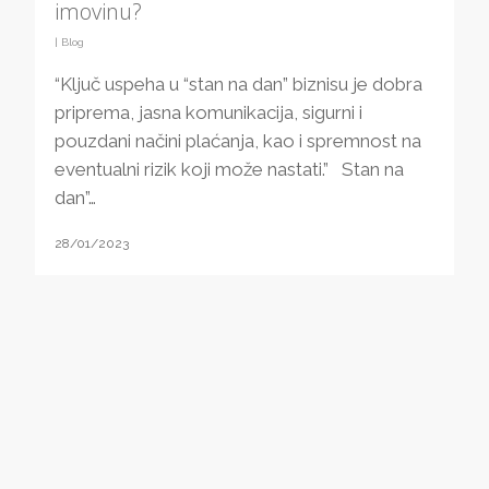
imovinu?
|
Blog
“Ključ uspeha u “stan na dan” biznisu je dobra
priprema, jasna komunikacija, sigurni i
pouzdani načini plaćanja, kao i spremnost na
eventualni rizik koji može nastati.” Stan na
dan”…
28/01/2023