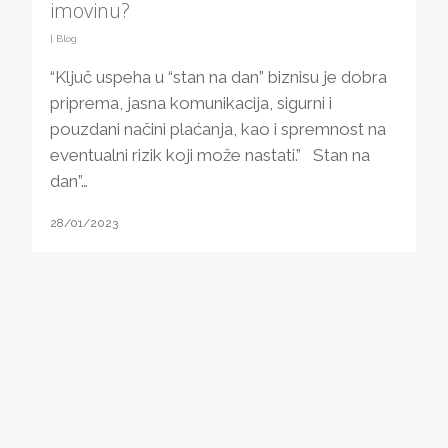
imovinu?
|
Blog
“Ključ uspeha u “stan na dan” biznisu je dobra
priprema, jasna komunikacija, sigurni i
pouzdani načini plaćanja, kao i spremnost na
eventualni rizik koji može nastati.” Stan na
dan”…
28/01/2023