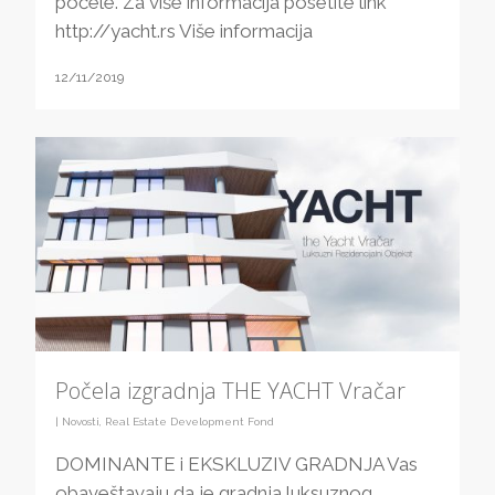
počele. Za više informacija posetite link
http://yacht.rs Više informacija
12/11/2019
Počela izgradnja THE YACHT Vračar
|
Novosti
,
Real Estate Development Fond
DOMINANTE i EKSKLUZIV GRADNJA Vas
obaveštavaju da je gradnja luksuznog