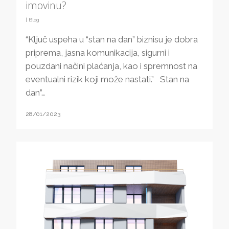
imovinu?
|
Blog
“Ključ uspeha u “stan na dan” biznisu je dobra
priprema, jasna komunikacija, sigurni i
pouzdani načini plaćanja, kao i spremnost na
eventualni rizik koji može nastati.” Stan na
dan”…
28/01/2023