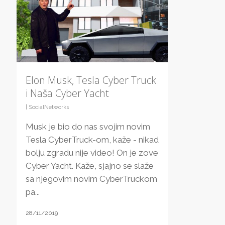
Elon Musk, Tesla Cyber Truck
i Naša Cyber Yacht
|
SocialNetworks
Musk je bio do nas svojim novim
Tesla CyberTruck-om, kaže - nikad
bolju zgradu nije video! On je zove
Cyber Yacht. Kaže, sjajno se slaže
sa njegovim novim CyberTruckom
pa...
28/11/2019