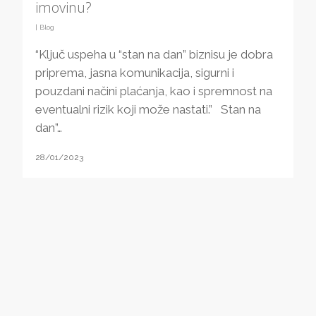
imovinu?
|
Blog
“Ključ uspeha u “stan na dan” biznisu je dobra
priprema, jasna komunikacija, sigurni i
pouzdani načini plaćanja, kao i spremnost na
eventualni rizik koji može nastati.” Stan na
dan”…
28/01/2023