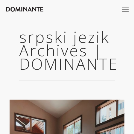
srpski jezik
Archives |
DOMINANTE