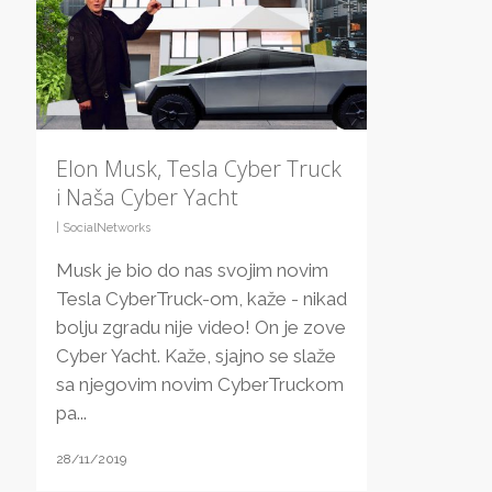
Elon Musk, Tesla Cyber Truck
i Naša Cyber Yacht
|
SocialNetworks
Musk je bio do nas svojim novim
Tesla CyberTruck-om, kaže - nikad
bolju zgradu nije video! On je zove
Cyber Yacht. Kaže, sjajno se slaže
sa njegovim novim CyberTruckom
pa...
28/11/2019