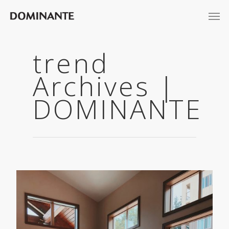
trend
Archives |
DOMINANTE