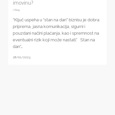
imovinu?
|
Blog
“Ključ uspeha u “stan na dan” biznisu je dobra
priprema, jasna komunikacija, sigurni i
pouzdani načini plaćanja, kao i spremnost na
eventualni rizik koji može nastati.” Stan na
dan”…
28/01/2023