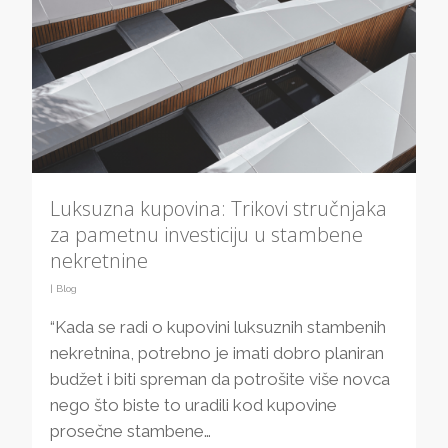
Luksuzna kupovina: Trikovi stručnjaka
za pametnu investiciju u stambene
nekretnine
|
Blog
“Kada se radi o kupovini luksuznih stambenih
nekretnina, potrebno je imati dobro planiran
budžet i biti spreman da potrošite više novca
nego što biste to uradili kod kupovine
prosečne stambene…