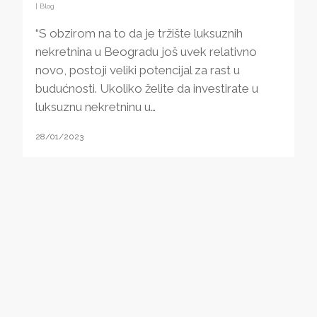
|
Blog
“S obzirom na to da je tržište luksuznih
nekretnina u Beogradu još uvek relativno
novo, postoji veliki potencijal za rast u
budućnosti. Ukoliko želite da investirate u
luksuznu nekretninu u…
28/01/2023