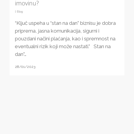
imovinu?
|
Blog
“Ključ uspeha u “stan na dan” biznisu je dobra
priprema, jasna komunikacija, sigurni i
pouzdani načini plaćanja, kao i spremnost na
eventualni rizik koji može nastati.” Stan na
dan”…
28/01/2023