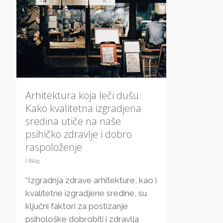
Arhitektura koja leči dušu:
Kako kvalitetna izgradjena
sredina utiče na naše
psihičko zdravlje i dobro
raspoloženje
|
Blog
“Izgradnja zdrave arhitekture, kao i
kvalitetne izgradjene sredine, su
ključni faktori za postizanje
psihološke dobrobiti i zdravlja