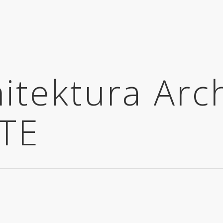
itektura Arc
TE