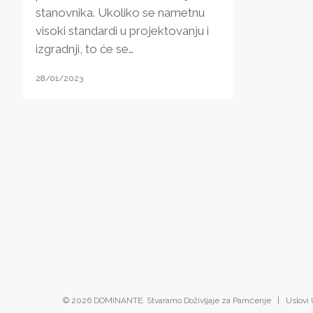
stanovnika. Ukoliko se nametnu
visoki standardi u projektovanju i
izgradnji, to će se…
28/01/2023
© 2026 DOMINANTE. Stvaramo Doživljaje za Pamćenje |
Uslovi