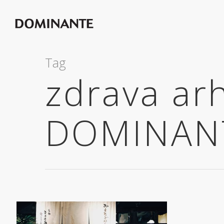
Tag
zdrava arh
DOMINAN