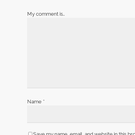
My comment is..
Name
*
Save my name, email, and website in this br