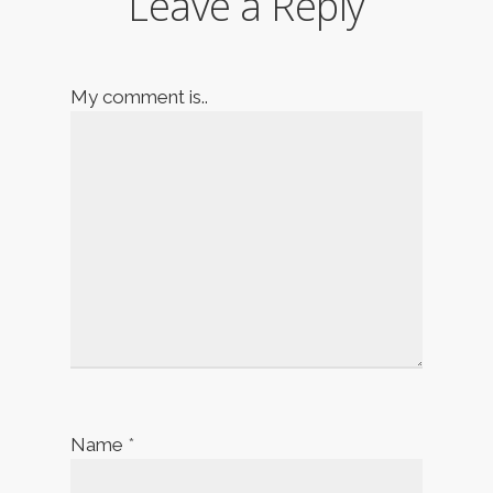
Leave a Reply
My comment is..
Name
*