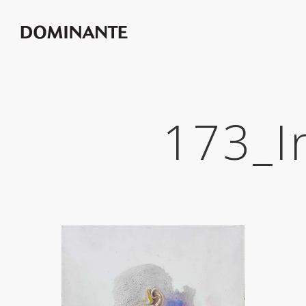
173_I