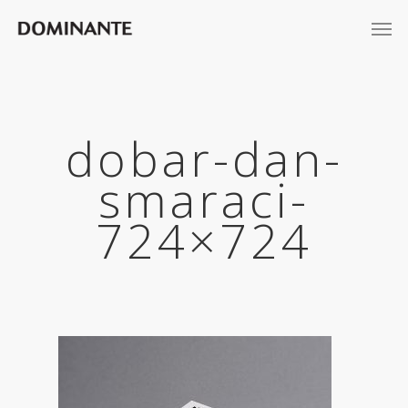
dobar-dan-
smaraci-
724×724