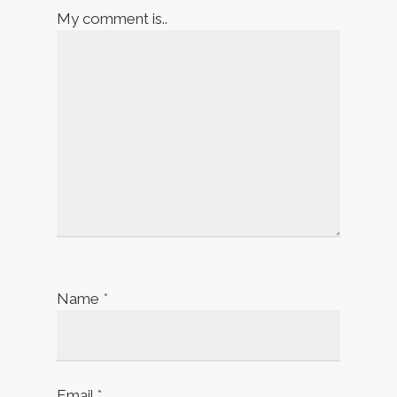
My comment is..
Name
*
Email
*