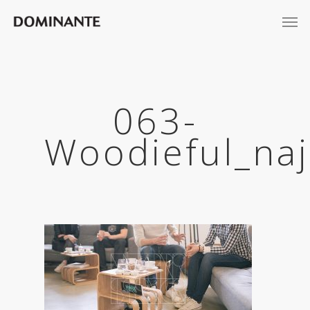
063-
Woodieful_na