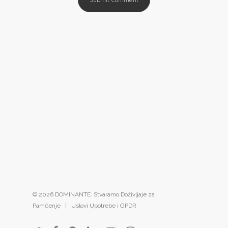
© 2026 DOMINANTE. Stvaramo Doživljaje za
Pamćenje |
Uslovi Upotrebe i GPDR