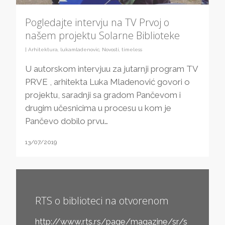
Pogledajte intervju na TV Prvoj o
našem projektu Solarne Biblioteke
|
Arhitektura
,
lukamladenovic
,
Novosti
,
timeless
U autorskom intervjuu za jutarnji program TV
PRVE , arhitekta Luka Mladenović govori o
projektu, saradnji sa gradom Pančevom i
drugim učesnicima u procesu u kom je
Pančevo dobilo prvu…
13/07/2019
RTS o biblioteci na otvorenom
http://www.rts.rs/page/magazine/sr/s