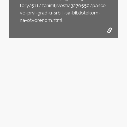
tory/511/zanimljivosti/3270550/pance
vo-prvi-grad-u-srbiji-sa-bibliotekom-
na-otvorenom.html