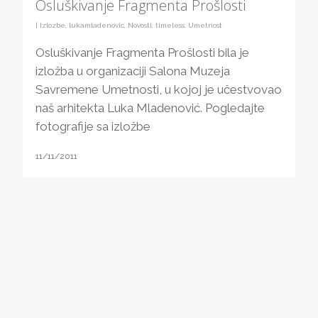
Osluškivanje Fragmenta Prošlosti
|
Izlozbe
,
lukamladenovic
,
Novosti
,
timeless
,
Umetnost
Osluškivanje Fragmenta Prošlosti bila je
izložba u organizaciji Salona Muzeja
Savremene Umetnosti, u kojoj je učestvovao
naš arhitekta Luka Mladenović. Pogledajte
fotografije sa izložbe
11/11/2011