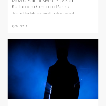
Izložba Allinclusive u Srpskom
Kulturnom Centru u Parizu
|
Izlozbe
,
lukamladenovic
,
Novosti
,
timeless
,
Umetnost
13/08/2012