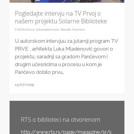
Pogledajte intervju na TV Prvoj o
našem projektu Solarne Biblioteke
|
Arhitektura
,
lukamladenovic
,
Novosti
,
timeless
U autorskom intervjuu za jutarnji program TV
PRVE , arhitekta Luka Mladenović govori o
projektu, saradnji sa gradom Pančevom i
drugim učesnicima u procesu u kom je
Pančevo dobilo prvu…
13/07/2019
RTS o biblioteci na otvorenom
http://www.rts.rs/page/magazine/sr/s