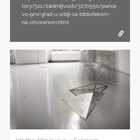
tory/511/zanimljivosti/3270550/pance
vo-prvi-grad-u-srbiji-sa-bibliotekom-
na-otvorenom.html