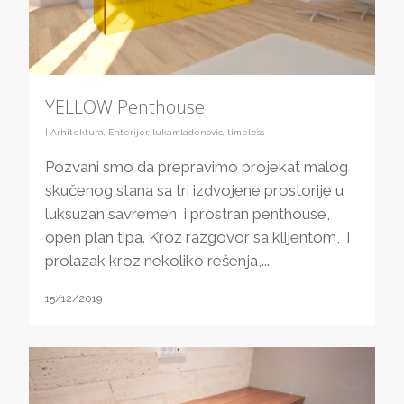
YELLOW Penthouse
|
Arhitektura
,
Enterijer
,
lukamladenovic
,
timeless
Pozvani smo da prepravimo projekat malog
skučenog stana sa tri izdvojene prostorije u
luksuzan savremen, i prostran penthouse,
open plan tipa. Kroz razgovor sa klijentom, i
prolazak kroz nekoliko rešenja,...
15/12/2019