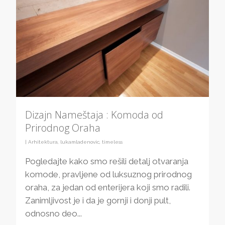
Dizajn Nameštaja : Komoda od
Prirodnog Oraha
|
Arhitektura
,
lukamladenovic
,
timeless
Pogledajte kako smo rešili detalj otvaranja
komode, pravljene od luksuznog prirodnog
oraha, za jedan od enterijera koji smo radili.
Zanimljivost je i da je gornji i donji pult,
odnosno deo...