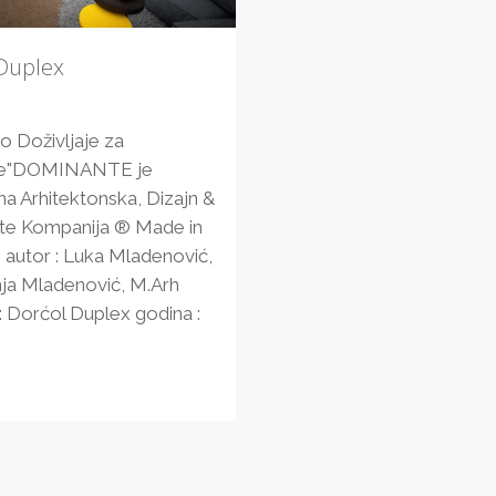
Duplex
o Doživljaje za
e"DOMINANTE je
a Arhitektonska, Dizajn &
te Kompanija ® Made in
 autor : Luka Mladenović,
nja Mladenović, M.Arh
: Dorćol Duplex godina :