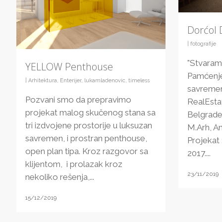
Dorćol 
|
fotografije
"Stvaram
YELLOW Penthouse
Pamćenj
|
Arhitektura
,
Enterijer
,
lukamladenovic
,
timeless
savremen
Pozvani smo da prepravimo
RealEsta
projekat malog skučenog stana sa
Belgrade
tri izdvojene prostorije u luksuzan
M.Arh, A
savremen, i prostran penthouse,
Projekat 
open plan tipa. Kroz razgovor sa
2017....
klijentom, i prolazak kroz
23/11/2019
nekoliko rešenja,...
15/12/2019