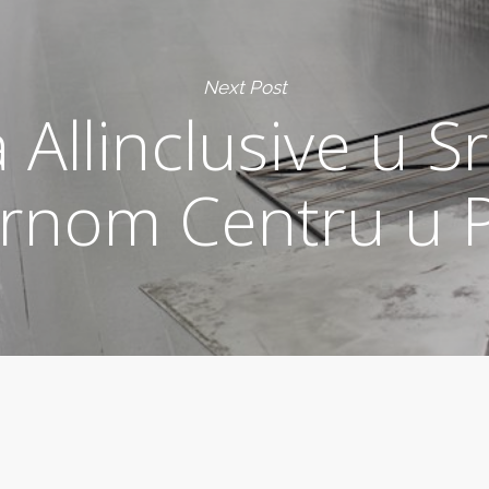
Next Post
a Allinclusive u 
urnom Centru u P