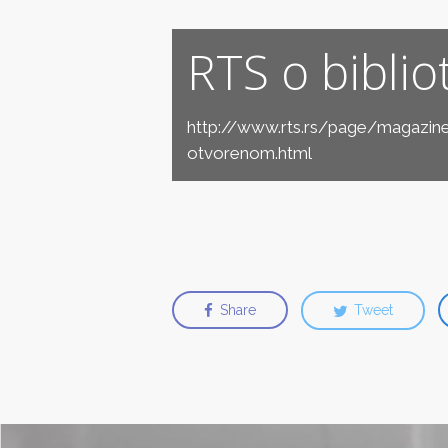
RTS o bibli
http://www.rts.rs/page/magazine
otvorenom.html
Share
Tweet