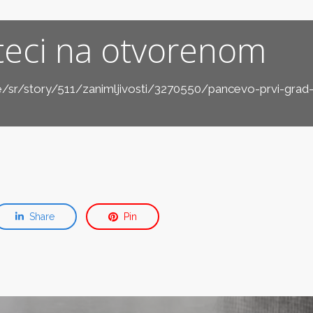
oteci na otvorenom
/sr/story/511/zanimljivosti/3270550/pancevo-prvi-grad-u
Share
Pin