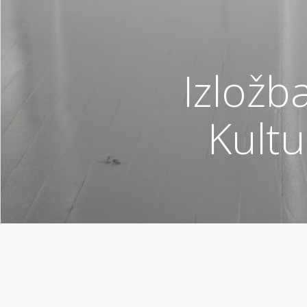
Izložb
Kult