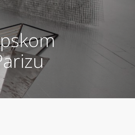
Srpskom
arizu