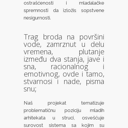
ostrašćenosti i mladalačke
spremnosti da izložis sopstvene
nesigurnosti.
Trag broda na površini
vode, zamrznut u delu
vremena, plutanje
između dva stanja, jave i
sna, racionalnog i
emotivnog, ovde i tamo,
stvarnosi i nade, pisma
snu;
Naš projekat tematizuje
problematičnu poziciju mladih
arhitekata u struci, osvešćuje
surovost sistema sa kojim su