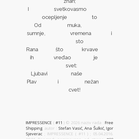
znan;
I svetkovasmo
ocepljenje to
Od muka,
sumnje, vremena i
sto
Rana što krvave
ih vređao je
svet:
Ljubavi naše
Plav i nežan
cvet!
IMPRESSENCE
(
#11
) ©
2026 naziv rada :
Free
Shipping
, autor :
Stefan Vasić, Ana Šulkić, Igor
Sjeverac
; IMPRESSENCE ( #11 )
; 05.04.2016.