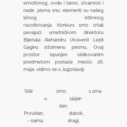
emotivnog, ovde i tamo, stvarnosi i
nade, pisma snu; elementi su našeg
ličnog intimnog
razotkrivanja. Konkurs smo crtali
pevajući umetničkom direktoru
Bijenala Alehandru (Araveni) Lejdi
Gaginu istoimenu pesmu. Ovaj
prostor ispunjen oblikovanim
predmetom postaće mesto 26.
maja, vidimo se u Jugoslaviji.
Sišli smo s uma
u sjajan
dan,
Providan, dubok,
– nama, dragi,