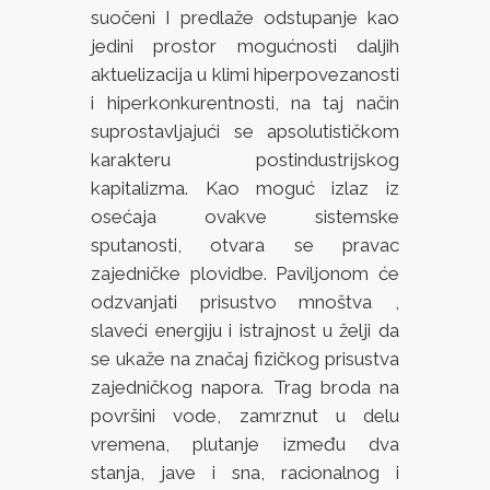
suočeni I predlaže odstupanje kao
jedini prostor mogućnosti daljih
aktuelizacija u klimi hiperpovezanosti
i hiperkonkurentnosti, na taj način
suprostavljajući se apsolutističkom
karakteru postindustrijskog
kapitalizma. Kao moguć izlaz iz
osećaja ovakve sistemske
sputanosti, otvara se pravac
zajedničke plovidbe. Paviljonom će
odzvanjati prisustvo mnoštva ,
slaveći energiju i istrajnost u želji da
se ukaže na značaj fizičkog prisustva
zajedničkog napora. Trag broda na
površini vode, zamrznut u delu
vremena, plutanje između dva
stanja, jave i sna, racionalnog i