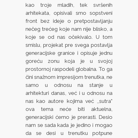
kao troje mladih, tek svršenih
arhitekata, opisivali smo sopstveni
front bez ideje o pretpostavljanju
nečeg trećeg koje nam nije blisko, a
koje se od nas očekivalo. U tom
smislu, projekat pre svega postavlja
generacijske granice i opisuje jednu
goreću zonu koja je u svojoj
prostornoj raspodeli globalna. To ga
čini snažnom impresijom trenutka, ne
samo u odnosu na stanje u
arhitekturi danas, već i u odnosu na
nas kao autore kojima već ,,sutra”
ova tema neće biti aktuelna,
generacijski ćemo je prerasti. Desio
nam se sada kada je jedino i mogao
da se desi u trenutku potpune