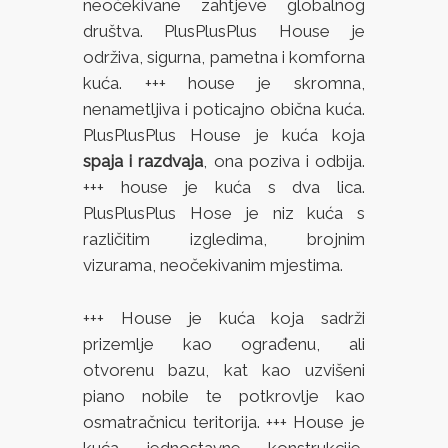
neočekivane zahtjeve globalnog
društva. PlusPlusPlus House je
održiva, sigurna, pametna i komforna
kuća. +++ house je skromna,
nenametljiva i poticajno obična kuća.
PlusPlusPlus House je kuća koja
spaja i razdvaja
, ona poziva i odbija.
+++ house je kuća s dva lica.
PlusPlusPlus Hose je niz kuća s
različitim izgledima, brojnim
vizurama, neočekivanim mjestima.
+++ House je kuća koja sadrži
prizemlje kao ograđenu, ali
otvorenu bazu, kat kao uzvišeni
piano nobile te potkrovlje kao
osmatračnicu teritorija. +++ House je