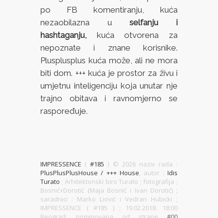
po FB komentiranju, kuća
nezaobilazna u
selfanju i
hashtaganju,
kuća otvorena za
nepoznate i znane korisnike.
Plusplusplus kuća može, ali ne mora
biti dom. +++ kuća je prostor za živu i
umjetnu inteligenciju koja unutar nje
trajno obitava i ravnomjerno se
raspoređuje.
IMPRESSENCE
(
#185
) ©
2026 naziv rada :
PlusPlusPlusHouse / +++ House
, autor :
Idis
Turato
; Arhitektonski biro Turato ; fotografija ;
Bosnić+Dorotić (Maja Bosnić i Ivan Dorotić) ;
saradnici : Marko Liović i Vedran Hubicki ;
IMPRESSENCE ( #185 )
; 19.02.2018. 18:00
Beograd; nominovana od strane
#00