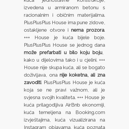
kuća jednostavne konstrukcije,
izvedena u armiranom betonu s
racionalnim i običnim materijalima.
PlusPlusPlus House ima pune zidove,
ostakljene otvore i
nema prozora
.
+++ House je kuća bijele boje.
PlusPlusPlus House se jednog dana
može prefarbati u bilo koju boju
,
kako u dijelovima tako i u cjelini. +++
House nije skupa kuća, ali se bogato
doživljava, ona
nije koketna, ali zna
zavoditi
. PlusPlusPlus House je kuća
koja se ne pravi važnom, ali je
svjesna svojih kvaliteta. +++ House je
kuća prilagodljiva AirBnb ekonomiji,
kuća temeljena na Booking.com
izvještajima, kuća vizualizirana na
Instagram objavama, kuća poznata