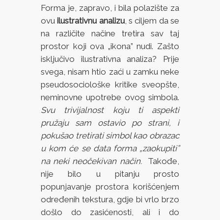
Forma je, zapravo, i bila polazište za
ovu
ilustrativnu analizu
, s ciljem da se
na različite načine tretira sav taj
prostor koji ova „ikona” nudi. Zašto
isključivo ilustrativna analiza? Prije
svega, nisam htio zaći u zamku neke
pseudosociološke kritike sveopšte,
neminovne upotrebe ovog simbola.
Svu trivijalnost koju ti aspekti
pružaju sam ostavio po strani, i
pokušao tretirati simbol kao obrazac
u kom će se data forma „zaokupiti”
na neki neočekivan način.
Takođe,
nije bilo u pitanju prosto
popunjavanje prostora korišćenjem
određenih tekstura, gdje bi vrlo brzo
došlo do zasićenosti, ali i do