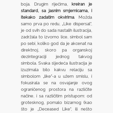
boja. Drugim riječima,
kreiran je
standard, sa jasnim smjernicama, i
itekako zadatim okvirima
. Možda
samo prva po redu, „Like dispersal”,
je od svih do sada nastalih ilustracija,
zadržala to izvorno lice, simbol sam
po sebi, koliko god da je akcenat na
direktnoj, skoro pa organskoj
dezintegraciji jednog takvog
simbola. Svaka sljedeća ilustracija je
izuzimala bilo kakvu relaciju sa
simbolom „like”-a u užem smislu, i
fokusirala se na osvajanje ovog
ograničenog prostora na različite
načine, i sa različitim pristupom: od
grotesknog, pomalo bizarnog (kao
što je „Deceased Like”, ili nešto