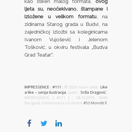
kao stikeri malog formata,
ovog
ljeta su, neočekivano, štampane i
izložene u velikom formatu
, na
zidinama Starog grada u Budvi, na
zajedničkoj izložbi sa koleginicama
Ivanom Vujošević i Jelenom
Tošković, u okviru festivala „Budva
Grad Teatar”.
IMPRESSENCE
(
#111
) ©
2026 naziv rada :
Like
a like – serija ilustracija
, autor :
Srđa Dragović
;
IMPRESSENCE ( #111 )
; 28.10.2016. 16:00
Beograd; nominovana od strane
#53 Monolit ll