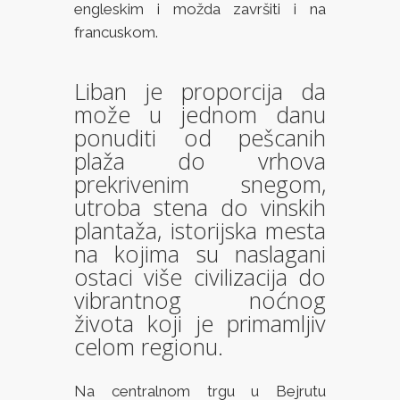
engleskim i možda završiti i na
francuskom.
Liban je proporcija da
može u jednom danu
ponuditi od pešcanih
plaža do vrhova
prekrivenim snegom,
utroba stena do vinskih
plantaža, istorijska mesta
na kojima su naslagani
ostaci više civilizacija do
vibrantnog noćnog
života koji je primamljiv
celom regionu.
Na centralnom trgu u Bejrutu