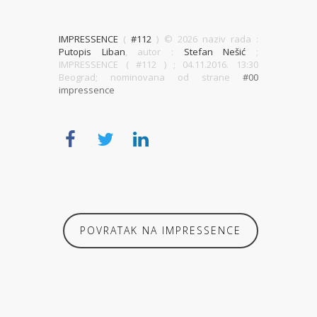
IMPRESSENCE
(
#112
) ©
2026 naziv rada :
Putopis Liban
, autor :
Stefan Nešić
;
IMPRESSENCE ( #112 )
; 04.11.2016. 13:30
Beograd; nominovana od strane
#00
impressence
POVRATAK NA IMPRESSENCE