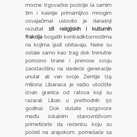
moćne trgovačke pozicije (a samim
tim i kasnije primamljivo mnogim
osvajačima) uslovilo je današnji
rezultat
18 religijskih i kulturnih
frakcija
bogatih kontradiktornostima
na kojima ljudi obitavaju. Neke su
ostale samo kao trag dok trenutne
ponosno brane i prenose svoju
zaostavštinu na sledeće generacije
unutar ali van svoje Zemlje (19
miliona Libanaca je našlo utočište
izvan granica od ratova koji su
razarali Liban u prethodnih 50
godina). Dok slušate razgovore
među lokalnim stanovništvom
primetićete da rečenicu koju su
počeli na arapskom, pomešaće sa