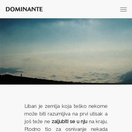
Liban je zemlja koja teško nekome
može biti razumljiva na prvi utisak a
još teže ne
zaljubiti se u nju
na kraju.
Plodno tlo za osnivanje nekada