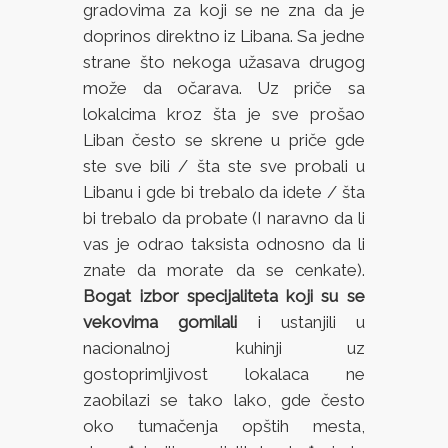
gradovima za koji se ne zna da je
doprinos direktno iz Libana. Sa jedne
strane što nekoga užasava drugog
može da očarava. Uz priče sa
lokalcima kroz šta je sve prošao
Liban često se skrene u priče gde
ste sve bili / šta ste sve probali u
Libanu i gde bi trebalo da idete / šta
bi trebalo da probate (I naravno da li
vas je odrao taksista odnosno da li
znate da morate da se cenkate).
Bogat izbor specijaliteta koji su se
vekovima gomilali
i ustanjili u
nacionalnoj kuhinji uz
gostoprimljivost lokalaca ne
zaobilazi se tako lako, gde često
oko tumačenja opštih mesta,