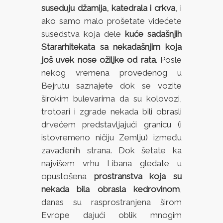
suseduju džamija, katedrala i crkva
, i
ako samo malo prošetate videćete
susedstva koja dele
kuće sadašnjih
Stararhitekata sa nekadašnjim koja
još uvek nose ožiljke od rata
. Posle
nekog vremena provedenog u
Bejrutu saznajete dok se vozite
širokim bulevarima da su kolovozi,
trotoari i zgrade nekada bili obrasli
drvećem predstavljajući granicu (i
istovremeno ničiju Zemlju) između
zavađenih strana. Dok šetate ka
najvišem vrhu Libana gledate u
opustošena
prostranstva koja su
nekada bila obrasla kedrovinom
,
danas su rasprostranjena širom
Evrope dajući oblik mnogim