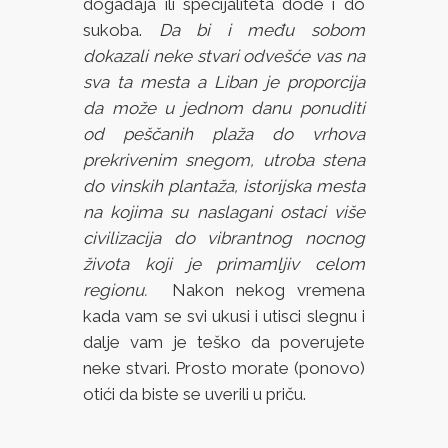
događaja ili specijaliteta dođe i do
sukoba.
Da bi i među sobom
dokazali neke stvari odvešće vas na
sva ta mesta a Liban je proporcija
da može u jednom danu ponuditi
od peščanih plaža do vrhova
prekrivenim snegom, utroba stena
do vinskih plantaža, istorijska mesta
na kojima su naslagani ostaci više
civilizacija do vibrantnog nocnog
života koji je primamljiv celom
regionu.
Nakon nekog vremena
kada vam se svi ukusi i utisci slegnu i
dalje vam je teško da poverujete
neke stvari. Prosto morate (ponovo)
otići da biste se uverili u priču.