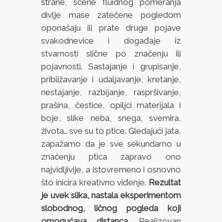
strane, scene fluidnog pomeranja
divlje mase zatečene pogledom
oponašaju ili prate druge pojave
svakodnevice i događaje iz
stvarnosti slične po značenju ili
pojavnosti. Sastajanje i grupisanje,
približavanje i udaljavanje, kretanje,
nestajanje, razbijanje, raspršivanje,
prašina, čestice, opiljci materijala i
boje, slike neba, snega, svemira,
života… sve su to ptice. Gledajući jata,
zapažamo da je sve sekundarno u
značenju ptica zapravo ono
najvidljivije, a istovremeno i osnovno
što inicira kreativno viđenje.
Rezultat
je uvek slika, nastala eksperimentom
slobodnog, ličnog pogleda koji
omogućava distanca.
Realizovan