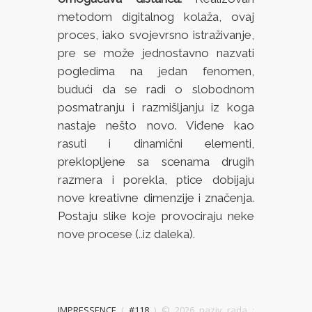
metodom digitalnog kolaža, ovaj
proces, iako svojevrsno istraživanje,
pre se može jednostavno nazvati
pogledima na jedan fenomen,
budući da se radi o slobodnom
posmatranju i razmišljanju iz koga
nastaje nešto novo. Viđene kao
rasuti i dinamični elementi,
preklopljene sa scenama drugih
razmera i porekla, ptice dobijaju
nove kreativne dimenzije i značenja.
Postaju slike koje provociraju neke
nove procese (..iz daleka).
IMPRESSENCE
(
#118
) ©
2026 naziv rada :