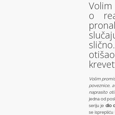
Volim
o rea
prona
sluča
sličn
otiša
kreve
Volim promišl
poveznice, a
naprasito ot
jedna od poslj
seriju je
dio 
se isprepliću 