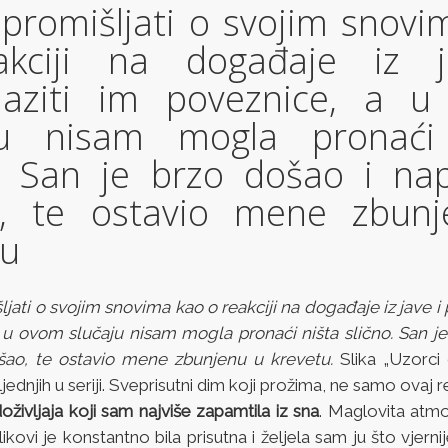
 promišljati o svojim snovi
kciji na događaje iz j
laziti im poveznice, a 
ju nisam mogla pronaći
o. San je brzo došao i nap
o, te ostavio mene zbun
tu
jati o svojim snovima kao o reakciji na događaje iz jave i 
 u ovom slučaju nisam mogla pronaći ništa slično. San je
išao, te ostavio mene zbunjenu u krevetu.
Slika „Uzorci 
ednjih u seriji. Sveprisutni dim koji prožima, ne samo ovaj re
doživljaja koji sam najviše zapamtila iz sna
. Maglovita atmo
likovi je konstantno bila prisutna i željela sam ju što vjerni