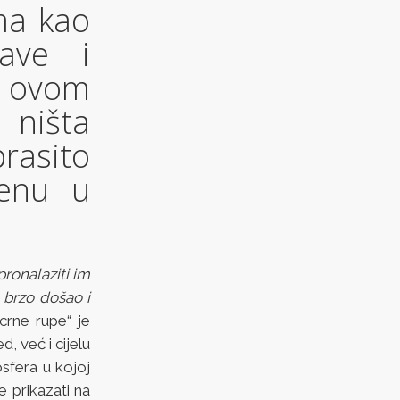
ma kao
ave i
u ovom
 ništa
rasito
jenu u
pronalaziti im
 brzo došao i
crne rupe“ je
d, već i cijelu
sfera u kojoj
je prikazati na