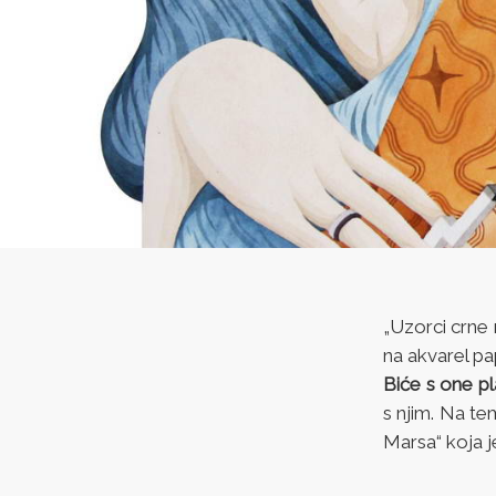
„Uzorci crne 
na akvarel pa
Biće s one p
s njim. Na te
Marsa“ koja j