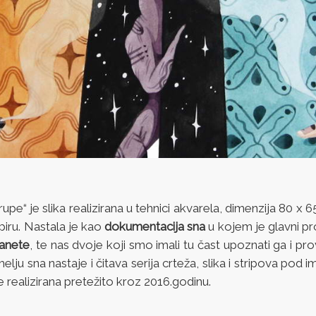
rupe“ je slika realizirana u tehnici akvarela, dimenzija 80 x 
piru. Nastala je kao
dokumentacija sna
u kojem je glavni pr
lanete
, te nas dvoje koji smo imali tu čast upoznati ga i pro
melju sna nastaje i čitava serija crteža, slika i stripova pod
e realizirana pretežito kroz 2016.godinu.