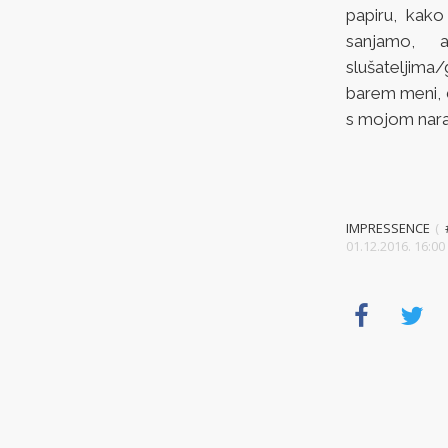
papiru, kak
sanjamo, 
slušateljima/
barem meni, 
s mojom nara
IMPRESSENCE
(
01.12.2016. 16: