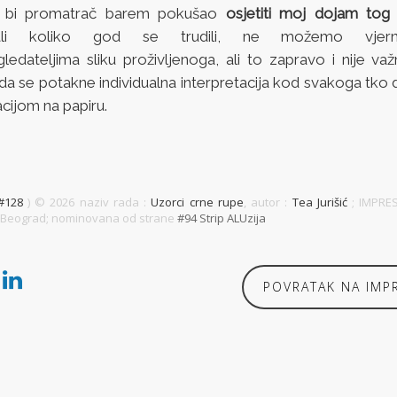
o bi promatrač barem pokušao
osjetiti moj dojam tog 
ali koliko god se trudili, ne možemo vjern
gledateljima sliku proživljenoga, ali to zapravo i nije va
da se potakne individualna interpretacija kod svakoga tko 
cijom na papiru.
#128
) ©
2026 naziv rada :
Uzorci crne rupe
, autor :
Tea Jurišić
; IMPRE
00 Beograd; nominovana od strane
#94 Strip ALUzija
POVRATAK NA IMP