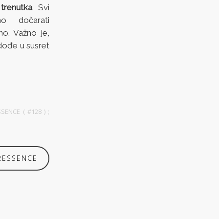
trenutka
. Svi
o dočarati
žno. Važno je,
dođe u susret
SSENCE ( #128 )
;
RESSENCE