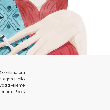
65 centimetara
otagonist bilo
voditi vrijeme
 imenom „Pao s