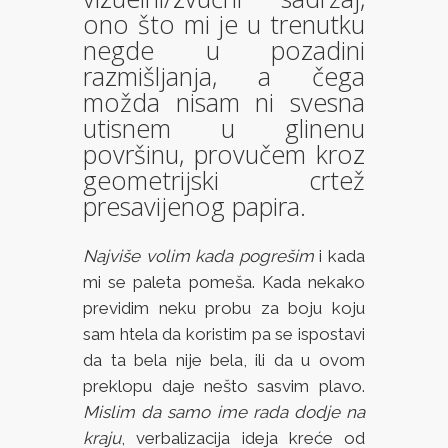
ono što mi je u trenutku
negde u pozadini
razmišljanja, a čega
možda nisam ni svesna
utisnem u glinenu
površinu, provučem kroz
geometrijski crtež
presavijenog papira.
Najviše volim kada pogrešim
i kada
mi se paleta pomeša. Kada nekako
previdim neku probu za boju koju
sam htela da koristim pa se ispostavi
da ta bela nije bela, ili da u ovom
preklopu daje nešto sasvim plavo.
Mislim da samo ime rada dodje na
kraju
, verbalizacija ideja kreće od