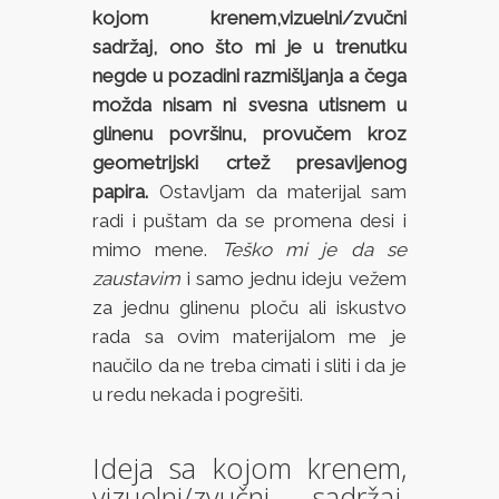
kojom krenem,vizuelni/zvučni
sadržaj, ono što mi je u trenutku
negde u pozadini razmišljanja a čega
možda nisam ni svesna utisnem u
glinenu površinu, provučem kroz
geometrijski crtež presavijenog
papira.
Ostavljam da materijal sam
radi i puštam da se promena desi i
mimo mene.
Teško mi je da se
zaustavim
i samo jednu ideju vežem
za jednu glinenu ploču ali iskustvo
rada sa ovim materijalom me je
naučilo da ne treba cimati i sliti i da je
u redu nekada i pogrešiti.
Ideja sa kojom krenem,
vizuelni/zvučni sadržaj,