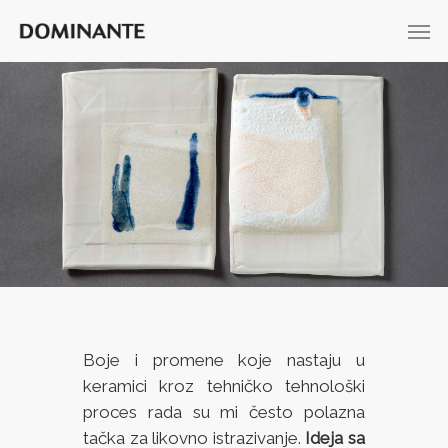
Boje i promene koje nastaju u
keramici kroz tehničko tehnološki
proces rada su mi često polazna
tačka za likovno istrazivanje.
Ideja sa