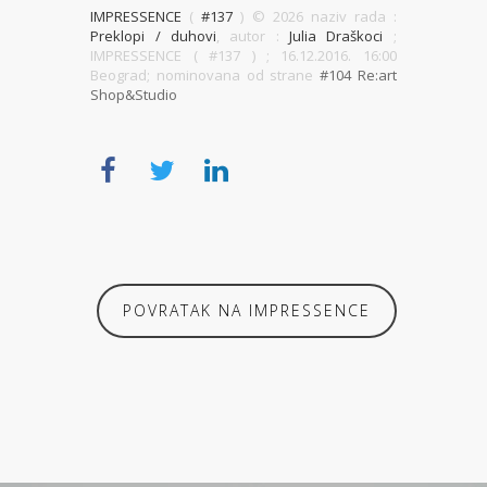
IMPRESSENCE
(
#137
) ©
2026 naziv rada :
Preklopi / duhovi
, autor :
Julia Draškoci
;
IMPRESSENCE ( #137 )
; 16.12.2016. 16:00
Beograd; nominovana od strane
#104 Re:art
Shop&Studio
POVRATAK NA IMPRESSENCE