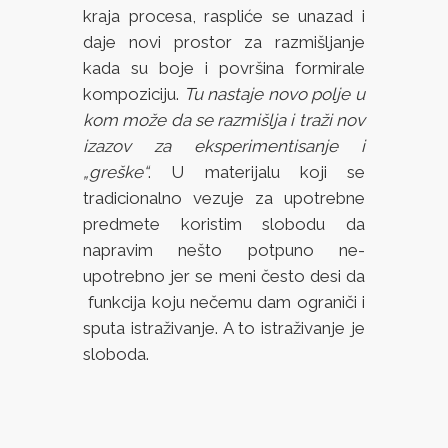
kraja procesa, raspliće se unazad i
daje novi prostor za razmišljanje
kada su boje i površina formirale
kompoziciju.
Tu nastaje novo polje u
kom može da se razmišlja i traži nov
izazov za eksperimentisanje i
„greške“
. U materijalu koji se
tradicionalno vezuje za upotrebne
predmete koristim slobodu da
napravim nešto potpuno ne-
upotrebno jer se meni često desi da
funkcija koju nečemu dam ograniči i
sputa istraživanje. A to istraživanje je
sloboda.