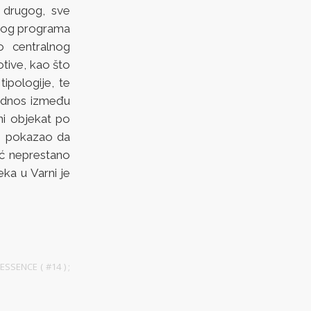
 drugog, sve
lnog programa
o centralnog
otive, kao što
ipologije, te
 odnos između
lni objekat po
 je pokazao da
eć neprestano
eka u Varni je
ESSENCE ( #14 )
;