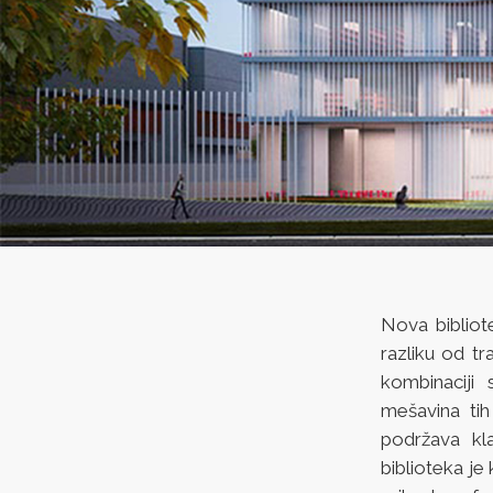
Nova bibliot
razliku od t
kombinaciji
mešavina tih
podržava kl
biblioteka j