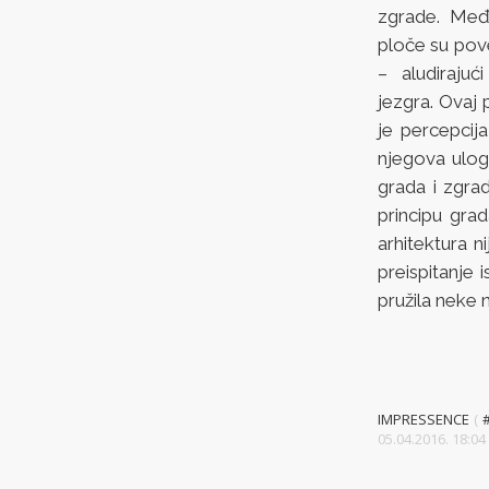
zgrade. Međ
ploče su pov
– aludiraju
jezgra. Ovaj 
je percepcij
njegova ulog
grada i zgrad
principu grad
arhitektura 
preispitanje 
pružila neke n
IMPRESSENCE
(
05.04.2016. 18: