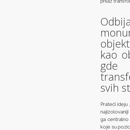
prilaz transf
Odbij
monum
objekt
kao o
gde 
trans
svih s
Prateći ideju 
najizolovanij
ga centralno 
koje su pozi