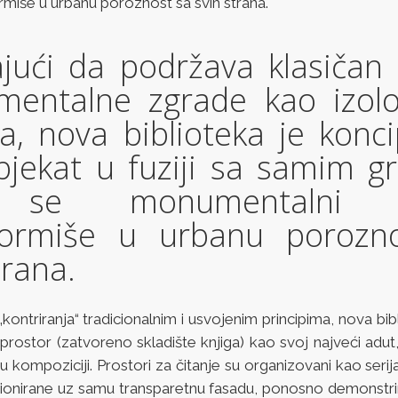
ormiše u urbanu poroznost sa svih strana.
ajući da podržava klasičan
entalne zgrade kao izol
a, nova biblioteka je konc
bjekat u fuziji sa samim g
se monumentalni p
formiše u urbanu porozn
trana.
„kontriranja“ tradicionalnim i usvojenim principima, nova bib
i prostor (zatvoreno skladište knjiga) kao svoj najveći adut,
u kompoziciji. Prostori za čitanje su organizovani kao serij
cionirane uz samu transparetnu fasadu, ponosno demonstrira