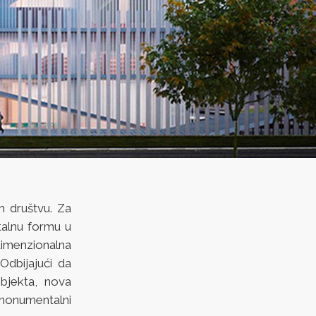
m društvu. Za
talnu formu u
imenzionalna
dbijajući da
bjekta, nova
 monumentalni