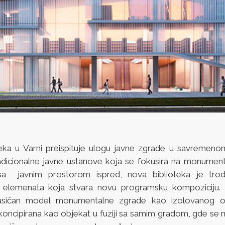
eka u Varni preispituje ulogu javne zgrade u savremeno
radicionalne javne ustanove koja se fokusira na monumen
 sa javnim prostorom ispred, nova biblioteka je trod
 elemenata koja stvara novu programsku kompoziciju. O
asičan model monumentalne zgrade kao izolovanog o
e koncipirana kao objekat u fuziji sa samim gradom, gde se