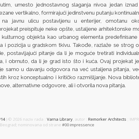
utim, umesto jednostavnog slaganja nivoa jedan iznad
ezane vertikalno, formirajući jedinstvenu putanju kontinua
ći na javnu ulicu postavljenu u enterijer, omotanu ok
projekat preispituje neke opšte, ustaljene arhitektonske m
a kulturnog objekta kao urbanog elementa predefinisane t
a i pozicija u gradskom tkivu. Takođe, razlaže se strog
e, postavljajući pitanje da li je moguće tretirati individua
a, i obrnuto, da li je grad isto što i kuća. Ovaj projekat
nije samo u davanju odgovora na već ustaljena pitanja, v
istih kroz konceptualno i kritičko razmišljanje. Nova bibliot
ove, alternativne odgovore, ali i otvorila nova pitanja.
#14
) ©
2026 naziv rada :
Varna Library
, autor :
Remorker Architects
; IMPR
04 Beograd; nominovana od strane
#00 impressence