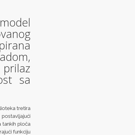
 model
ovanog
ipirana
radom,
rilaz
ost sa
lioteka tretira
 postavljajući
a tankih ploča
jući funkciju