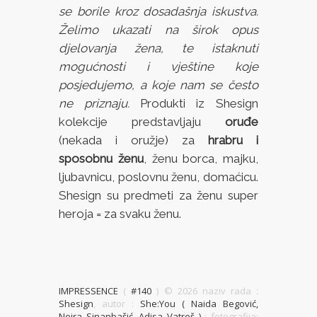
se borile kroz dosadašnja iskustva.
Želimo ukazati na širok opus
djelovanja žena, te istaknuti
mogućnosti i vještine koje
posjedujemo, a koje nam se često
ne priznaju.
Produkti iz Shesign
kolekcije predstavljaju
oruđe
(nekada i oružje) za
hrabru i
sposobnu ženu
, ženu borca, majku,
ljubavnicu, poslovnu ženu, domaćicu.
Shesign su predmeti za ženu super
heroja = za svaku ženu.
IMPRESSENCE
(
#140
) ©
2026 naziv rada :
Shesign
, autor :
She:You ( Naida Begović,
Neira Sinanbašić, Adisa Vatreš )
; fotografija: