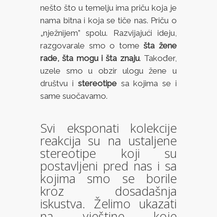
nešto što u temelju ima priču koja je
nama bitna i koja se tiče nas. Priču o
„nježnijem” spolu. Razvijajući ideju,
razgovarale smo o tome
šta žene
rade, šta mogu i šta znaju
. Također,
uzele smo u obzir ulogu žene u
društvu i
stereotipe
sa kojima se i
same suočavamo.
Svi eksponati kolekcije
reakcija su na ustaljene
stereotipe koji su
postavljeni pred nas i sa
kojima smo se borile
kroz dosadašnja
iskustva. Želimo ukazati
na vještine koje