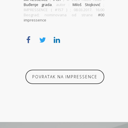
Buđenje grada
, autor :
Miloš Stojković
;
IMPRESSENCE ( #157 )
; 08.03.2017. 16:00
Beograd; nominovana od strane
#00
impressence
POVRATAK NA IMPRESSENCE