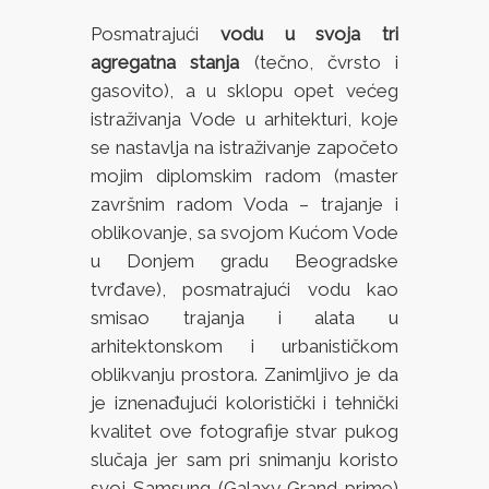
Posmatrajući
vodu u svoja tri
agregatna stanja
(tečno, čvrsto i
gasovito), a u sklopu opet većeg
istraživanja Vode u arhitekturi, koje
se nastavlja na istraživanje započeto
mojim diplomskim radom (master
završnim radom Voda – trajanje i
oblikovanje, sa svojom Kućom Vode
u Donjem gradu Beogradske
tvrđave), posmatrajući vodu kao
smisao trajanja i alata u
arhitektonskom i urbanističkom
oblikvanju prostora. Zanimljivo je da
je iznenađujući koloristički i tehnički
kvalitet ove fotografije stvar pukog
slučaja jer sam pri snimanju koristo
svoj Samsung (Galaxy Grand prime)