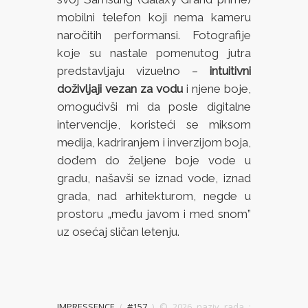
mobilni telefon koji nema kameru
naročitih performansi. Fotografije
koje su nastale pomenutog jutra
predstavljaju vizuelno –
intuitivni
doživljaji vezan za vodu
i njene boje,
omogućivši mi da posle digitalne
intervencije, koristeći se miksom
medija, kadriranjem i inverzijom boja,
dođem do željene boje vode u
gradu, našavši se iznad vode, iznad
grada, nad arhitekturom, negde u
prostoru „među javom i med snom”
uz osećaj sličan letenju.
IMPRESSENCE
(
#157
) ©
2026 naziv rada :