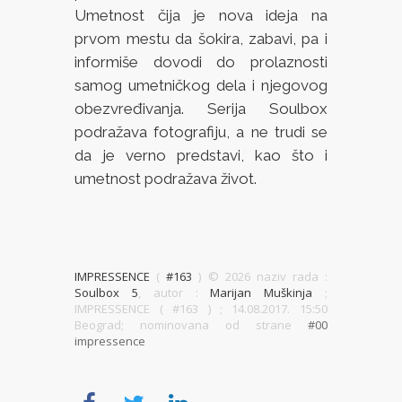
Umetnost čija je nova ideja na
prvom mestu da šokira, zabavi, pa i
informiše dovodi do prolaznosti
samog umetničkog dela i njegovog
obezvređivanja. Serija Soulbox
podražava fotografiju, a ne trudi se
da je verno predstavi, kao što i
umetnost podražava život.
IMPRESSENCE
(
#163
) ©
2026 naziv rada :
Soulbox 5
, autor :
Marijan Muškinja
;
IMPRESSENCE ( #163 )
; 14.08.2017. 15:50
Beograd; nominovana od strane
#00
impressence