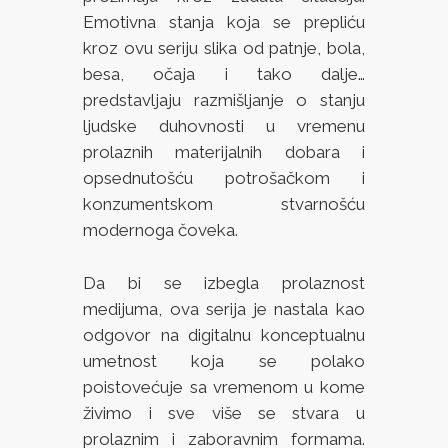
Emotivna stanja koja se prepliću
kroz ovu seriju slika od patnje, bola,
besa, očaja i tako dalje…
predstavljaju razmišljanje o stanju
ljudske duhovnosti u vremenu
prolaznih materijalnih dobara i
opsednutošću potrošačkom i
konzumentskom stvarnošću
modernoga čoveka.
Da bi se izbegla prolaznost
medijuma, ova serija je nastala kao
odgovor na digitalnu konceptualnu
umetnost koja se polako
poistovećuje sa vremenom u kome
živimo i sve više se stvara u
prolaznim i zaboravnim formama.