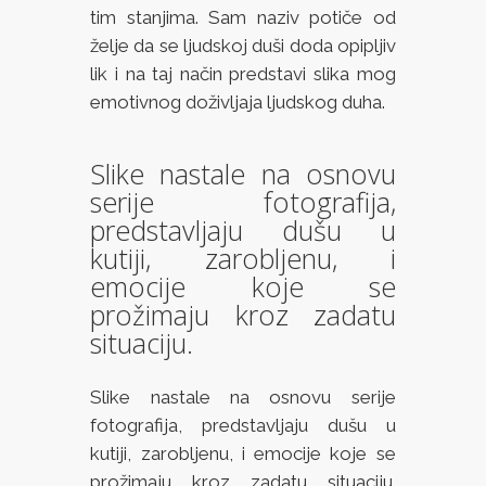
tim stanjima. Sam naziv potiče od
želje da se ljudskoj duši doda opipljiv
lik i na taj način predstavi slika mog
emotivnog doživljaja ljudskog duha.
Slike nastale na osnovu
serije fotografija,
predstavljaju dušu u
kutiji, zarobljenu, i
emocije koje se
prožimaju kroz zadatu
situaciju.
Slike nastale na osnovu serije
fotografija, predstavljaju dušu u
kutiji, zarobljenu, i emocije koje se
prožimaju kroz zadatu situaciju.