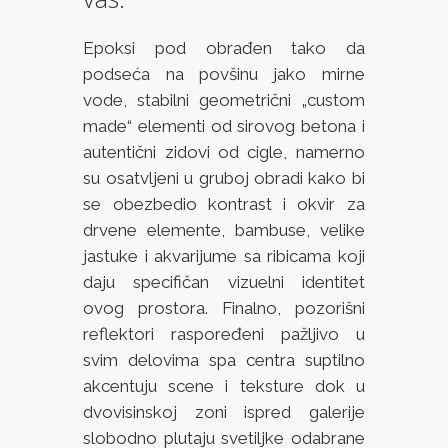
Epoksi pod obrađen tako da
podseća na povšinu jako mirne
vode, stabilni geometrični „custom
made“ elementi od sirovog betona i
autentični zidovi od cigle, namerno
su osatvljeni u gruboj obradi kako bi
se obezbedio kontrast i okvir za
drvene elemente, bambuse, velike
jastuke i akvarijume sa ribicama koji
daju specifičan vizuelni identitet
ovog prostora. Finalno, pozorišni
reflektori raspoređeni pažljivo u
svim delovima spa centra suptilno
akcentuju scene i teksture dok u
dvovisinskoj zoni ispred galerije
slobodno plutaju svetiljke odabrane