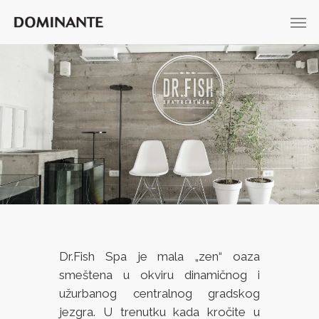
Dr.Fish Spa je mala „zen“ oaza
smeštena u okviru dinamičnog i
užurbanog centralnog gradskog
jezgra. U trenutku kada kročite u