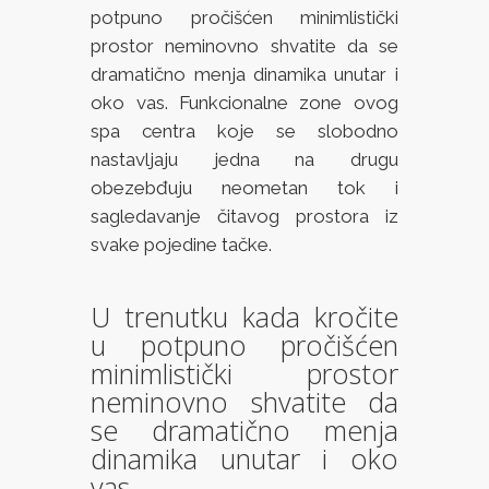
potpuno pročišćen minimlistički
prostor neminovno shvatite da se
dramatično menja dinamika unutar i
oko vas. Funkcionalne zone ovog
spa centra koje se slobodno
nastavljaju jedna na drugu
obezebđuju neometan tok i
sagledavanje čitavog prostora iz
svake pojedine tačke.
U trenutku kada kročite
u potpuno pročišćen
minimlistički prostor
neminovno shvatite da
se dramatično menja
dinamika unutar i oko
vas.