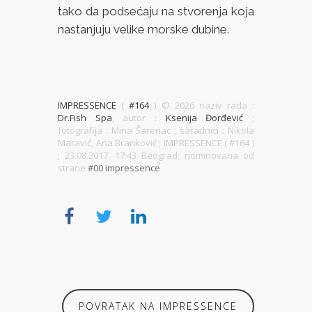
tako da podsećaju na stvorenja koja
nastanjuju velike morske dubine.
IMPRESSENCE
(
#164
) ©
2026 naziv rada :
Dr.Fish Spa
, autor :
Ksenija Đorđević
;
fotografija : Mina Šarenac ; saradnici : Nikola
Maravić, Ana Branković ; IMPRESSENCE ( #164 )
; 23.08.2017. 17:43 Beograd; nominovana od
strane
#00 impressence
POVRATAK NA IMPRESSENCE