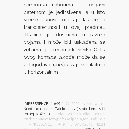
harmonika naborima i origami
paternom je jedinstvena, a u isto
vreme unosi osećaj lakoće i
transparentnosti u ovaj predmet.
Tkanina je dostupna u raznim
bojama i može biti usklađena sa
željama i potrebama korisnika. Oblik
ovog komada takođe može da se
prilagođava, čineći dizajn vertikalnim
ili horizontalnim.
IMPRESSENCE
(
#49
) ©
2026 naziv rada :
Kredenca
, autor :
Tak kolektiv ( Matic Lenaršič i
Jernej Koželj )
; stolar; Aleš Skodlar; tekstil:
Andreja Vidic: fotograf: Gašper Jager, Blaž Pelc
; IMPRESSENCE ( #49 )
; 07.07.2016. 12:31