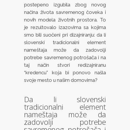
postepeno izgubila zbog novog
načina života savremenog čoveka i
novih modela životnih prostora. To
je rezultovalo izazovima sa kojima
smo bili suočeni pri dizajniranju: da li
slovenski tradicionalni element
nameštaja može da zadovolji
potrebe savremenog potrošača i na
taj način stvori redizajniranu
“kredencu” koja bi ponovo našla
svoje mesto u našim domovima?
Da li slovenski
tradicionalni element
nameštaja može da
zadovolji potrebe
savremenog potrošača i