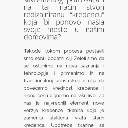
na taj način stvori
redizajniranu “kredencu”
koja bi ponovo našla
svoje mesto u našim
domovima?
Takođe tokom procesa postavili
smo sebi i dodatni cilj. Želeli smo da
se oslonimo na nova saznanja i
tehnologije i primenimo ih na
tradicionalnoj konstrukciji u cilju da
povećamo vrednost kredence i
njenu cenu dignemo na viši nivo. Za
nas je najvredniji element nove
verzije kredence tkanina koja je
zamenila staklena vrata starih
kredenca. Upotreba tkanine sa