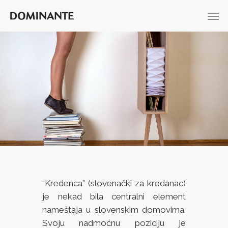
“Kredenca” (slovenački za kredanac)
je nekad bila centralni element
nameštaja u slovenskim domovima.
Svoju nadmoćnu poziciju je