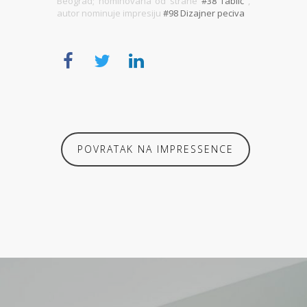
Beograd; nominovana od strane
#38 Tablić
,
autor nominuje impresiju
#98 Dizajner peciva
POVRATAK NA IMPRESSENCE