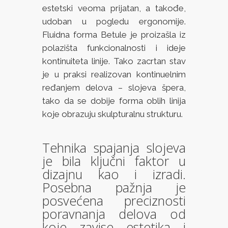
estetski veoma prijatan, a takođe,
udoban u pogledu ergonomije.
Fluidna forma Betule je proizašla iz
polazišta funkcionalnosti i ideje
kontinuiteta linije. Tako zacrtan stav
je u praksi realizovan kontinuelnim
ređanjem delova – slojeva špera,
tako da se dobije forma oblih linija
koje obrazuju skulpturalnu strukturu.
Tehnika spajanja slojeva
je bila ključni faktor u
dizajnu kao i izradi.
Posebna pažnja je
posvećena preciznosti
poravnanja delova od
koje zavise estetika i