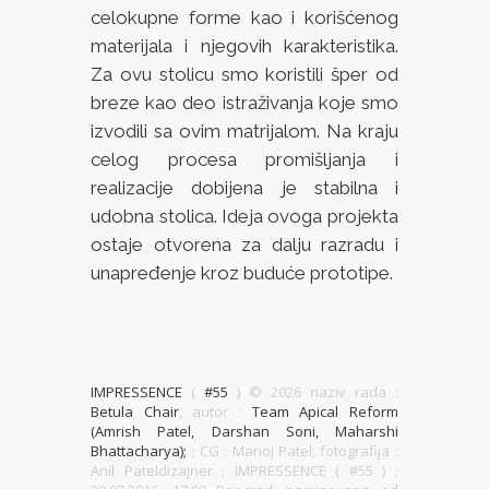
celokupne forme kao i korišćenog
materijala i njegovih karakteristika.
Za ovu stolicu smo koristili šper od
breze kao deo istraživanja koje smo
izvodili sa ovim matrijalom. Na kraju
celog procesa promišljanja i
realizacije dobijena je stabilna i
udobna stolica. Ideja ovoga projekta
ostaje otvorena za dalju razradu i
unapređenje kroz buduće prototipe.
IMPRESSENCE
(
#55
) ©
2026 naziv rada :
Betula Chair
, autor :
Team Apical Reform
(Amrish Patel, Darshan Soni, Maharshi
Bhattacharya);
; CG : Manoj Patel; fotografija :
Anil Pateldizajner ; IMPRESSENCE ( #55 )
;