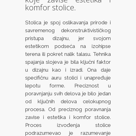
komfor stolice.
Stolica je spoj oslikavanja prirode i
savremenog dekonstruktivističkog
pristupa dizajnu, jer svojom
estetikom podseća na izohipse
terena ili pokret nalik talasu. Tehnika
spajanja slojeva je bila ključni faktor
u dizajnu kao i izradi. Ona daje
specifičnu auru stolici i unapređuje
lepotu forme. Preciznost u
poravnjanju svih delova je bilo jedan
od ključnih delova celokupnog
procesa. Od preciznog poravnanja
zavise i estetika i komfor stolice.
Proces izvođenja stolice
podrazumevao je razumevanje